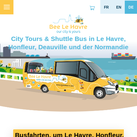
Skip
to
content
City Tours & Shuttle Bus in Le Havre,
Honfleur, Deauville und der Normandie
Busfahrten, um Le Havre, Honfleur,