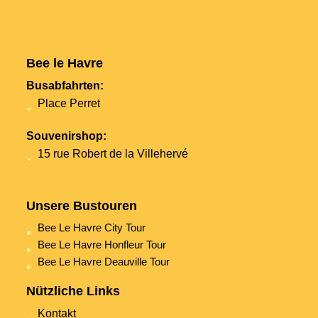
kurzweilig war.
Die Dauer des Aufenthalts in Honfleur war genau
richtig. Es war genügend Zeit sich den Ort
anzuschauen und etwas durch die Geschäfte zu
schlendern.
Bee le Havre
Von uns als vierköpfige Familie mit zwei
Busabfahrten:
jugendlichen Kindern ganz klare Empfehlung!
Place Perret
Souvenirshop:
15 rue Robert de la Villehervé
Unsere Bustouren
Bee Le Havre City Tour
Bee Le Havre Honfleur Tour
Bee Le Havre Deauville Tour
Nützliche Links
Kontakt