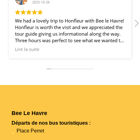
2025-10-26
We had a lovely trip to Honfleur with Bee le Havre!
Honfleur is worth the visit and we appreciated the
tour guide giving us informational along the way.
Three hours was perfect to see what we wanted to
see and have some lunch. We appreciated that
Lire la suite
they drop you off back at the dock. I would highly
recommend Bee le Havre!
Bee Le Havre
Départs de nos bus touristiques :
Place Perret