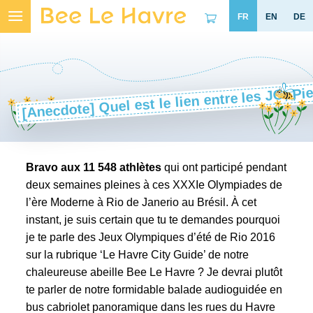
Skip
to
content
[Anecdote] Quel est le lien entre les JO, Pi
Bravo aux 11 548 athlètes
qui ont participé pendant
deux semaines pleines à ces
XXXIe Olympiades
de
l’ère Moderne à Rio de Janerio au Brésil. À cet
instant, je suis certain que tu te demandes pourquoi
je te parle des Jeux Olympiques d’été de Rio 2016
sur la rubrique ‘Le Havre City Guide’ de notre
chaleureuse abeille Bee Le Havre ? Je devrai plutôt
te parler de notre formidable
balade audioguidée en
bus cabriolet panoramique
dans les rues du Havre