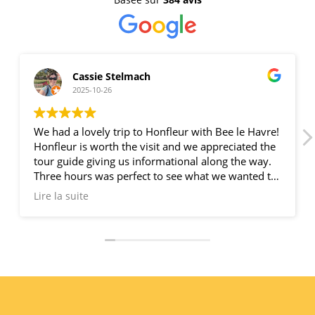
Cassie Stelmach
2025-10-26
We had a lovely trip to Honfleur with Bee le Havre!
Honfleur is worth the visit and we appreciated the
tour guide giving us informational along the way.
Three hours was perfect to see what we wanted to
see and have some lunch. We appreciated that
Lire la suite
they drop you off back at the dock. I would highly
recommend Bee le Havre!