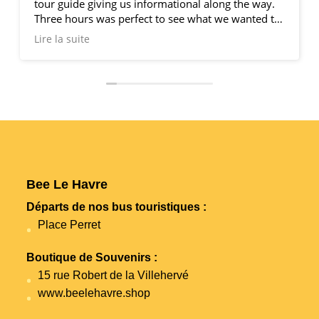
tour guide giving us informational along the way.
Three hours was perfect to see what we wanted to
see and have some lunch. We appreciated that
Lire la suite
they drop you off back at the dock. I would highly
recommend Bee le Havre!
Bee Le Havre
Départs de nos bus touristiques :
Place Perret
Boutique de Souvenirs :
15 rue Robert de la Villehervé
www.beelehavre.shop