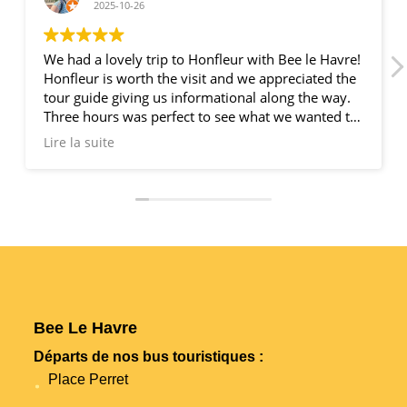
2025-10-26
We had a lovely trip to Honfleur with Bee le Havre!
Honfleur is worth the visit and we appreciated the
tour guide giving us informational along the way.
Three hours was perfect to see what we wanted to
see and have some lunch. We appreciated that
Lire la suite
they drop you off back at the dock. I would highly
recommend Bee le Havre!
Bee Le Havre
Départs de nos bus touristiques :
Place Perret