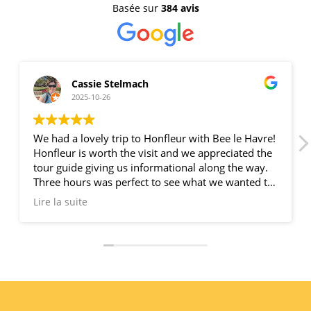
Basée sur
384 avis
Cassie Stelmach
2025-10-26
We had a lovely trip to Honfleur with Bee le Havre!
Honfleur is worth the visit and we appreciated the
tour guide giving us informational along the way.
Three hours was perfect to see what we wanted to
see and have some lunch. We appreciated that
Lire la suite
they drop you off back at the dock. I would highly
recommend Bee le Havre!