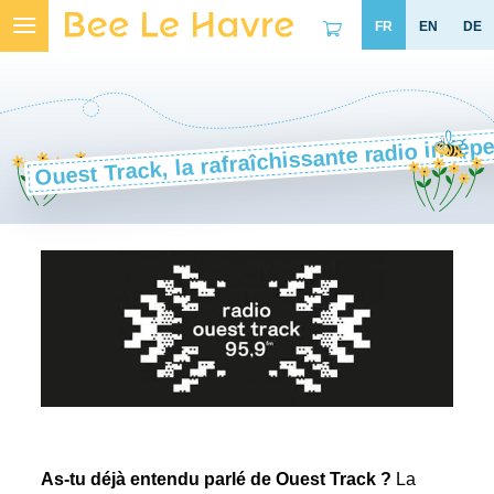
Skip
to
content
Ouest Track, la rafraîchissante radio indé
As-tu déjà entendu parlé de
Ouest Track
?
La